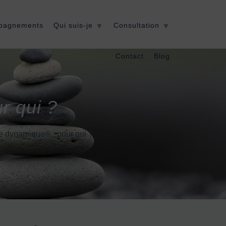
pagnements
Qui suis-je
Consultation
Contact
Blog
r qui ?
e dynamique® : pour qui ?