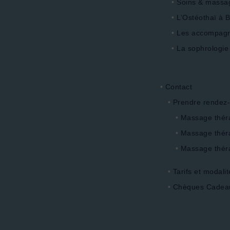
Soins & massag
L’Ostéothaï à 
Les accompag
La sophrologie
Contact
Prendre rendez
Massage thér
Massage théra
Massage thér
Tarifs et modalit
Chèques Cadeau 