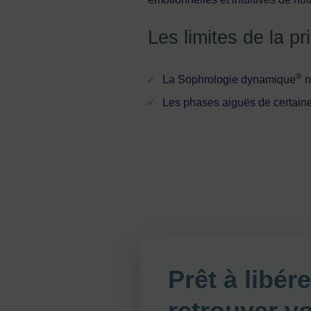
Les limites de la p
®
La Sophrologie dynamique
n
Les phases aiguës de certain
Prêt à libér
retrouver vot