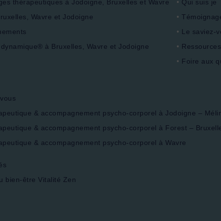
es thérapeutiques à Jodoigne, Bruxelles et Wavre
Qui suis je
Bruxelles, Wavre et Jodoigne
Témoignage
nements
Le saviez-vo
 dynamique® à Bruxelles, Wavre et Jodoigne
Ressources b
Foire aux q
-vous
apeutique & accompagnement psycho-corporel à Jodoigne – Méli
peutique & accompagnement psycho-corporel à Forest – Bruxell
apeutique & accompagnement psycho-corporel à Wavre
és
bien-être Vitalité Zen