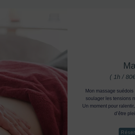
Ma
( 1h / 80
Mon massage suédois u
soulager les tensions m
Un moment pour ralentir,
d’être pl
Réser