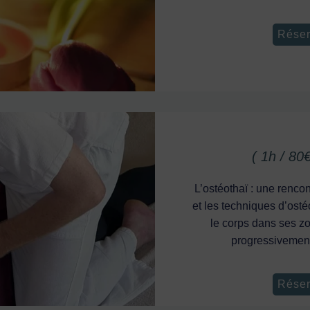
Réser
( 1h / 80
L’ostéothaï : une rencon
et les techniques d’os
le corps dans ses zo
progressivement
Réser