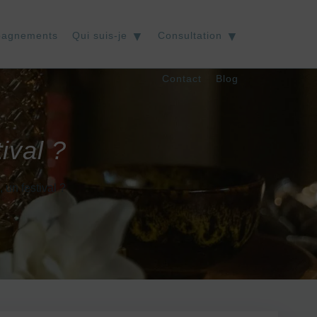
pagnements
Qui suis-je
Consultation
Contact
Blog
ival ?
 un festival ?