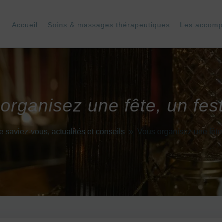
Accueil
Soins & massages thérapeutiques
Les accom
organisez une fête, un fest
e saviez-vous, actualités et conseils
»
Vous organisez une fête,