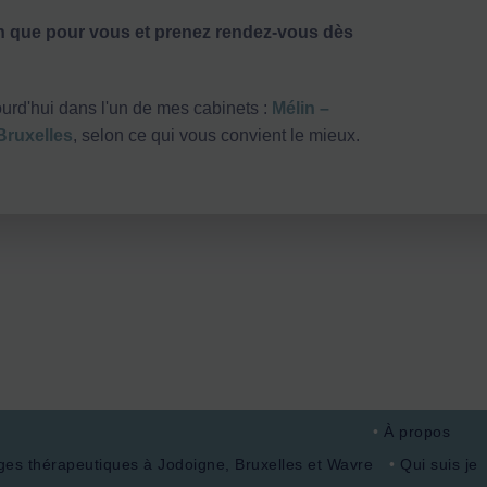
n que pour vous et prenez rendez-vous dès
rd'hui dans l'un de mes cabinets :
Mélin –
Bruxelles
, selon ce qui vous convient le mieux.
À propos
es thérapeutiques à Jodoigne, Bruxelles et Wavre
Qui suis je