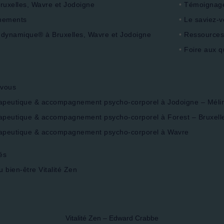
Bruxelles, Wavre et Jodoigne
Témoignage
nements
Le saviez-vo
 dynamique® à Bruxelles, Wavre et Jodoigne
Ressources b
Foire aux q
-vous
apeutique & accompagnement psycho-corporel à Jodoigne – Méli
peutique & accompagnement psycho-corporel à Forest – Bruxell
apeutique & accompagnement psycho-corporel à Wavre
és
bien-être Vitalité Zen
Vitalité Zen – Edward Crabbe