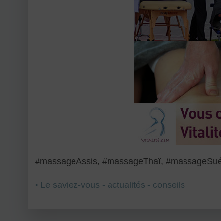
#massageAssis, #massageThaï, #massageSuédois
• Le saviez-vous - actualités - conseils