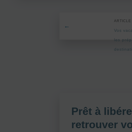
ARTICLE
←
Vos vac
les prép
destinat
Prêt à libér
retrouver vot