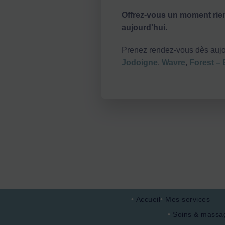
Offrez-vous un moment rie
aujourd'hui.
Prenez rendez-vous dès aujou
Jodoigne
,
Wavre
,
Forest – 
Accueil
Mes services
Soins & massag