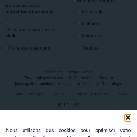
Réseaux sociaux
Le saviez-vous,
actualités et conseils
Facebook
Linkedin
Ressources bien-être et
vitalité
Instagram
Foire aux questions
Youtube
Vitalité Zen – Edward Crabbe
Thérapeute psycho-corporel · Sophrologue · Masseur
Massage thérapeutique · Massage thaï · Ostéothaï · Sophrologie
Mélin – Jodoigne
Wavre
Forest – Bruxelles
– TVA BE
0671.492.891
© 2026
Vitalité Zen – Edward Crabbe
- Tous droits réservés.
Nous utilisons des cookies pour optimiser votre
Sitemap
-
Politique de confidentialité
-