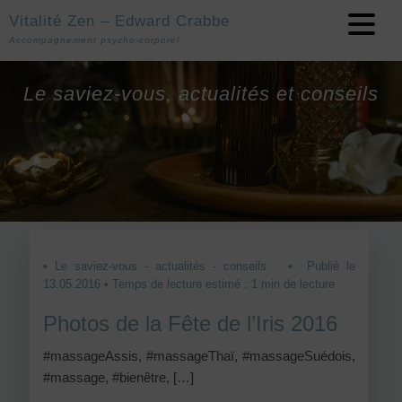
Vitalité Zen – Edward Crabbe
Accompagnement psycho-corporel
Le saviez-vous, actualités et conseils
• Le saviez-vous - actualités - conseils
• Publié le
13.05.2016 • Temps de lecture estimé : 1 min de lecture
Photos de la Fête de l’Iris 2016
#massageAssis, #massageThaï, #massageSuédois,
#massage, #bienêtre, […]