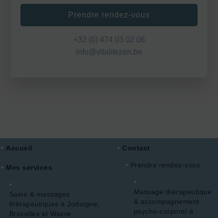
Prendre rendez-vous
+32 (0) 474 03 02 06
info@vitalitezen.be
Accueil
Contact
Prendre rendez-vous
Mes services
Massage thérapeutique
Soins & massages
& accompagnement
thérapeutiques à Jodoigne,
psycho-corporel à
Bruxelles et Wavre