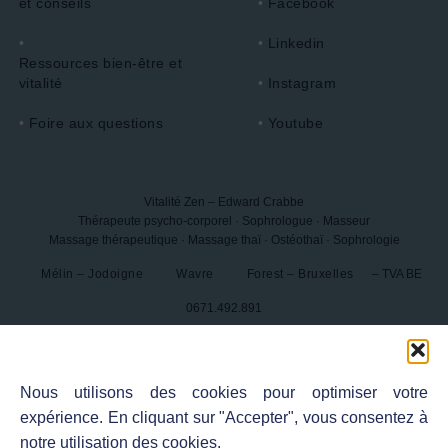
et conseils
Facebook
Linkedin
Ressources bien-être et
vitalité
Instagram
Foire aux questions
Youtube
Vitalité Zen – Edward Crabbe
Thérapeute psycho-corporel · Sophrologue · Masseur
Massage thérapeutique · Massage thaï · Ostéothaï · Sophrologie
Mélin – Jodoigne
Wavre
Forest – Bruxelles
– TVA BE
0671.492.891
© 2026
Vitalité Zen – Edward Crabbe
- Tous droits réservés.
Sitemap
-
Politique de confidentialité
-
Nous utilisons des cookies pour optimiser votre
expérience. En cliquant sur "Accepter", vous consentez à
Conditions générales de vente
notre utilisation des cookies.