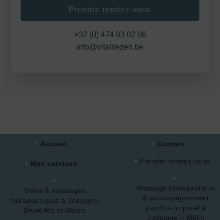
Prendre rendez-vous
+32 (0) 474 03 02 06
info@vitalitezen.be
Accueil
Contact
Prendre rendez-vous
Mes services
Massage thérapeutique
Soins & massages
& accompagnement
thérapeutiques à Jodoigne,
psycho-corporel à
Bruxelles et Wavre
Jodoigne – Mélin