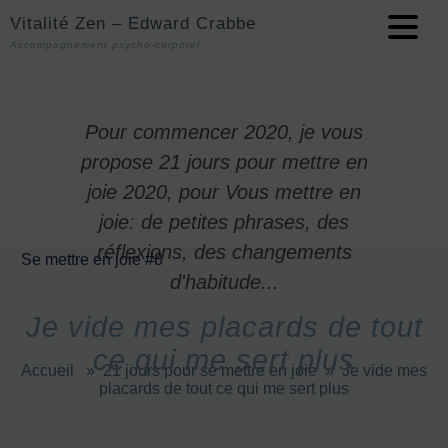
Vitalité Zen – Edward Crabbe
Accompagnement psycho-corporel
Pour commencer 2020, je vous
propose 21 jours pour mettre en
joie 2020, pour Vous mettre en
joie: de petites phrases, des
réflexions, des changements
Se mettre en joie #8
d'habitude...
Je vide mes placards de tout
ce qui me sert plus
Accueil
»
21 jours pour se mettre en joie
»
Je vide mes
placards de tout ce qui me sert plus